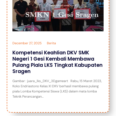
December 27, 2025
Berita
Kompetensi Keahlian DKV SMK
Negeri 1 Gesi Kembali Membawa
Pulang Piala LKS Tingkat Kabupaten
Sragen
Gambar : juara_lks_DKV_3Dgameart Rabu, 15 Maret 2023,
Koko Endriastono Kelas XI DKV berhasil membawa pulang
piala Lomba Kompetensi Siswa (LKS) dalam mata lomba
Teknik Perancangan…