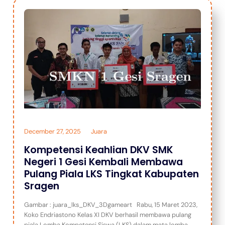
December 27, 2025
Juara
Kompetensi Keahlian DKV SMK
Negeri 1 Gesi Kembali Membawa
Pulang Piala LKS Tingkat Kabupaten
Sragen
Gambar : juara_lks_DKV_3Dgameart Rabu, 15 Maret 2023,
Koko Endriastono Kelas XI DKV berhasil membawa pulang
piala Lomba Kompetensi Siswa (LKS) dalam mata lomba