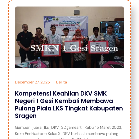
December 27, 2025
Berita
Kompetensi Keahlian DKV SMK
Negeri 1 Gesi Kembali Membawa
Pulang Piala LKS Tingkat Kabupaten
Sragen
Gambar : juara_lks_DKV_3Dgameart Rabu, 15 Maret 2023,
Koko Endriastono Kelas XI DKV berhasil membawa pulang