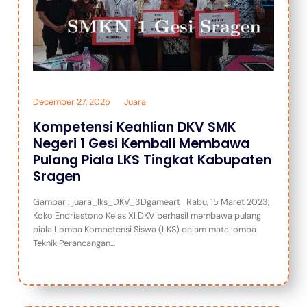
December 27, 2025
Juara
Kompetensi Keahlian DKV SMK
Negeri 1 Gesi Kembali Membawa
Pulang Piala LKS Tingkat Kabupaten
Sragen
Gambar : juara_lks_DKV_3Dgameart Rabu, 15 Maret 2023,
Koko Endriastono Kelas XI DKV berhasil membawa pulang
piala Lomba Kompetensi Siswa (LKS) dalam mata lomba
Teknik Perancangan…