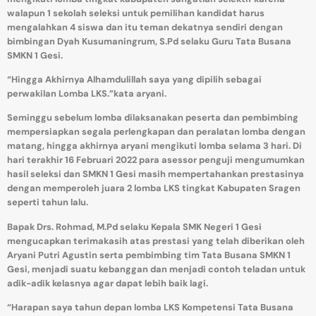
walapun 1 sekolah seleksi untuk pemilihan kandidat harus
mengalahkan 4 siswa dan itu teman dekatnya sendiri dengan
bimbingan Dyah Kusumaningrum, S.Pd selaku Guru Tata Busana
SMKN 1 Gesi.
“Hingga Akhirnya Alhamdulillah saya yang dipilih sebagai
perwakilan Lomba LKS.”kata aryani.
Seminggu sebelum lomba dilaksanakan peserta dan pembimbing
mempersiapkan segala perlengkapan dan peralatan lomba dengan
matang, hingga akhirnya aryani mengikuti lomba selama 3 hari. Di
hari terakhir 16 Februari 2022 para asessor penguji mengumumkan
hasil seleksi dan SMKN 1 Gesi masih mempertahankan prestasinya
dengan memperoleh juara 2 lomba LKS tingkat Kabupaten Sragen
seperti tahun lalu.
Bapak Drs. Rohmad, M.Pd selaku Kepala SMK Negeri 1 Gesi
mengucapkan terimakasih atas prestasi yang telah diberikan oleh
Aryani Putri Agustin serta pembimbing tim Tata Busana SMKN 1
Gesi, menjadi suatu kebanggan dan menjadi contoh teladan untuk
adik-adik kelasnya agar dapat lebih baik lagi.
“Harapan saya tahun depan lomba LKS Kompetensi Tata Busana